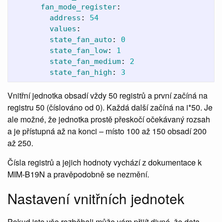
fan_mode_register
:
address
:
54
values
:
state_fan_auto
:
0
state_fan_low
:
1
state_fan_medium
:
2
state_fan_high
:
3
Vnitřní jednotka obsadí vždy 50 registrů a první začíná na
registru 50 (číslováno od 0). Každá další začíná na i*50. Je
ale možné, že jednotka prostě přeskočí očekávaný rozsah
a je přístupná až na konci – místo 100 až 150 obsadí 200
až 250.
Čísla registrů a jejich hodnoty vychází z dokumentace k
MIM-B19N a pravěpodobně se nezmění.
Nastavení vnitřních jednotek
Pokud jste vše rozběhali může vám přijít divné, že data