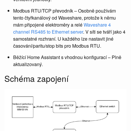
Modbus RTU/TCP převodník – Osobně používám
tento čtyřkanálový od Waveshare, protože k němu
mám připojené elektroměry a relé
Waveshare 4
channel RS485 to Ethernet server
. V síti se tváří jako 4
samostatné rozhraní. U každého lze nastavit jiné
časování/paritu/stop bits pro Modbus RTU.
Běžící Home Assistant s vhodnou konfigurací – Plně
aktualizovaný.
Schéma zapojení