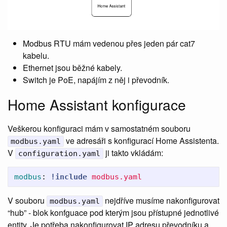
Modbus RTU mám vedenou přes jeden pár cat7
kabelu.
Ethernet jsou běžné kabely.
Switch je PoE, napájím z něj i převodník.
Home Assistant konfigurace
Veškerou konfiguraci mám v samostatném souboru
ve adresáři s konfigurací Home Assistenta.
modbus.yaml
V
ji takto vkládám:
configuration.yaml
modbus
:
!include
modbus.yaml
V souboru
nejdříve musíme nakonfigurovat
modbus.yaml
“hub” - blok konfguace pod kterým jsou přístupné jednotlivé
entity. Je potřeba nakonfigurovat IP adresu převodníku a