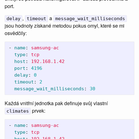
port.
,
a
delay
timeout
message_wait_milliseconds
jsou hodnoty získané metodou pokus omyl, které se mi
osvědčily:
-
name
:
samsung-ac
type
:
tcp
host
:
192.168.1.42
port
:
4196
delay
:
0
timeout
:
2
message_wait_milliseconds
:
30
Každá vnitřní jednotka pak definuje svůj vlastní
prvek:
climates
-
name
:
samsung-ac
type
:
tcp
host
:
192.168.1.42