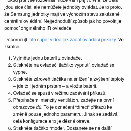
jdou sice číst, ale nemůžete jednotky ovládat. Je to proto,
že Samsung jednotky mají ve výchozím stavu zakázané
centrální ovládání. Nejjednoduší způsob jak ho povolit je
pomocí originálního IR ovladače.
Doporučuji
toto super video jak zadat ovládací příkazy
. Ve
zkratce:
Vyjměte jednu baterii z ovladače.
Stiskněte na ovladači tlačítko vypnutí, ovladač se
vypne.
Stiskněte zároveň tlačítka na snížení a zvýšení teploty
– jde to i jedním prstem – a vložte baterii.
Ovladač se spustí v režimu zadávání příkazů.
Přepínačem intenzity ventilátoru zadejte na první
obrazovce
d2
. To je označení “direct” příkazů ke
změně pouze jednoho parametru. Jinak se zadává
celá konfigurace a to je děsná otrava.
Stiskněte tlačítko “mode”. Dostanete se na další