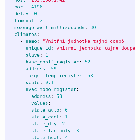
port
:
4196
delay
:
0
timeout
:
2
message_wait_milliseconds
:
30
climates
:
-
name
:
"
Vnitřní
jednotka
tajné
doupě"
unique_id
:
vnitrni_jednotka_tajne_doupe
slave
:
1
hvac_onoff_register
:
52
address
:
59
target_temp_register
:
58
scale
:
0.1
hvac_mode_register
:
address
:
53
values
:
state_auto
:
0
state_cool
:
1
state_dry
:
2
state_fan_only
:
3
state_heat
:
4