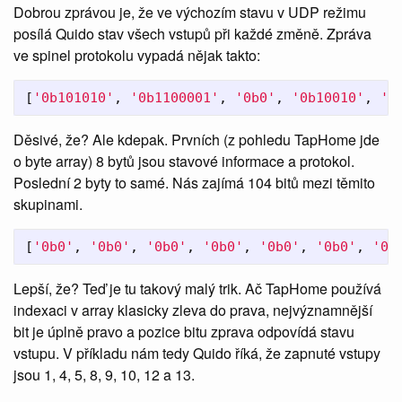
Dobrou zprávou je, že ve výchozím stavu v UDP režimu
posílá Quido stav všech vstupů při každé změně. Zpráva
ve spinel protokolu vypadá nějak takto:
[
'0b101010'
,
'0b1100001'
,
'0b0'
,
'0b10010'
,
'0
Děsivé, že? Ale kdepak. Prvních (z pohledu TapHome jde
o byte array) 8 bytů jsou stavové informace a protokol.
Poslední 2 byty to samé. Nás zajímá 104 bitů mezi těmito
skupinami.
[
'0b0'
,
'0b0'
,
'0b0'
,
'0b0'
,
'0b0'
,
'0b0'
,
'0b
Lepší, že? Teď je tu takový malý trik. Ač TapHome používá
indexaci v array klasicky zleva do prava, nejvýznamnější
bit je úplně pravo a pozice bitu zprava odpovídá stavu
vstupu. V příkladu nám tedy Quido říká, že zapnuté vstupy
jsou 1, 4, 5, 8, 9, 10, 12 a 13.