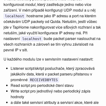
konfigurovat
modul
, který zastřešuje jedno nebo více
zařízení. V mém případě konfiguruji UDP modul a u něj
hostname jako IP adresu a port na kterém
localhost
očekávám UDP packety od Quida. Netuším, jestli vůbec
jde v TapHome nakonfigurovat více síťových rozhraní a tak
netuším, jaké využití konfigurace IP adresy má. Při
nastavení
bude packet parser naslouchat na
localhost
všech rozhraních a zároveň se tím vyhnu závislosti na
pevné IP v síti.
U každého modulu lze v servisním nastavení nastavit:
Listener script/skript posluchače, který zpracovává
jakákoliv data, která v packet parseru přistanou v
proměnné
RECEIVEDBYTES
Read script pro periodické čtení stavu
Write script pro jednotlivý nebo periodický zápis
hodnoty
a dále také servisní atributy a servisní akce, které ale