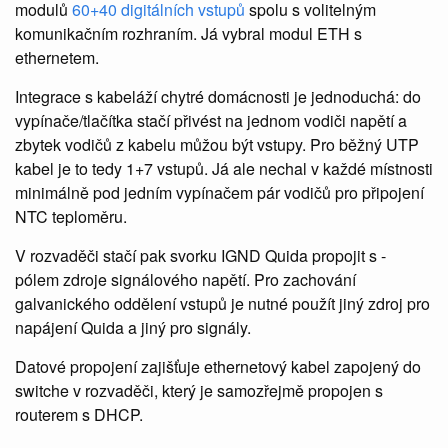
modulů
60+40 digitálních vstupů
spolu s volitelným
komunikačním rozhraním. Já vybral modul ETH s
ethernetem.
Integrace s kabeláží chytré domácnosti je jednoduchá: do
vypínače/tlačítka stačí přivést na jednom vodiči napětí a
zbytek vodičů z kabelu můžou být vstupy. Pro běžný UTP
kabel je to tedy 1+7 vstupů. Já ale nechal v každé místnosti
minimálně pod jedním vypínačem pár vodičů pro připojení
NTC teploměru.
V rozvaděči stačí pak svorku IGND Quida propojit s -
pólem zdroje signálového napětí. Pro zachování
galvanického oddělení vstupů je nutné použít jiný zdroj pro
napájení Quida a jiný pro signály.
Datové propojení zajišťuje ethernetový kabel zapojený do
switche v rozvaděči, který je samozřejmě propojen s
routerem s DHCP.