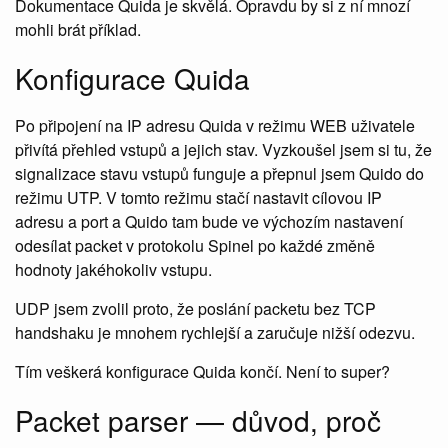
Dokumentace Quida je skvělá. Opravdu by si z ní mnozí
mohli brát příklad.
Konfigurace Quida
Po připojení na IP adresu Quida v režimu WEB uživatele
přivítá přehled vstupů a jejich stav. Vyzkoušel jsem si tu, že
signalizace stavu vstupů funguje a přepnul jsem Quido do
režimu UTP. V tomto režimu stačí nastavit cílovou IP
adresu a port a Quido tam bude ve výchozím nastavení
odesílat packet v protokolu Spinel po každé změně
hodnoty jakéhokoliv vstupu.
UDP jsem zvolil proto, že poslání packetu bez TCP
handshaku je mnohem rychlejší a zaručuje nižší odezvu.
Tím veškerá konfigurace Quida končí. Není to super?
Packet parser — důvod, proč