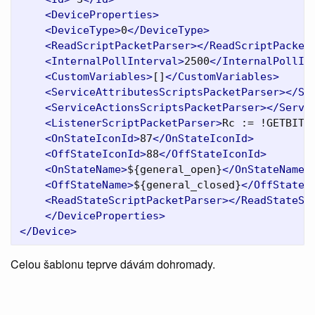
<DeviceProperties>
<DeviceType>
0
</DeviceType>
<ReadScriptPacketParser></ReadScriptPacket
<InternalPollInterval>
2500
</InternalPollIn
<CustomVariables>
[]
</CustomVariables>
<ServiceAttributesScriptsPacketParser></Se
<ServiceActionsScriptsPacketParser></Servi
<ListenerScriptPacketParser>
Rc := !GETBIT(
<OnStateIconId>
87
</OnStateIconId>
<OffStateIconId>
88
</OffStateIconId>
<OnStateName>
${general_open}
</OnStateName>
<OffStateName>
${general_closed}
</OffStateN
<ReadStateScriptPacketParser></ReadStateSc
</DeviceProperties>
</Device>
Celou šablonu teprve dávám dohromady.