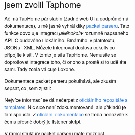
jsem zvolil Taphome
Ač má TapHome pár slabin (žádné web UI a podprůměrná
dokumentace), u mě jasně vyhrál díky
packet parseru
. Tato
funkce dovoluje integraci
jakéhokoliv
rozumně napsaného
API. Cloudového i lokálního. Binárního, v plaintextu,
JSONu i XML. Můžete integrovat doslova cokoliv co
připojíte k síti. V tomto je síla TapHome. Nemusíte se
doprošovat integrace toho, či onoho a prostě si to uděláte
sami. Tady zcela válcuje Loxone.
Dokumentace packet parseru pokulhává, ale zkusím
sepsat, co jsem zjistil:
Nejvíce informací se dá načerpat z
oficiálního repozitáře s
templates
. Nic sice není zdokumentované, ale příkladů je
tam spousta. Z
oficiální dokumentace
se třeba nedozvíte k
čemu přesně dobrý je listener skript.
V rámci struktury packet parseru máte možnost