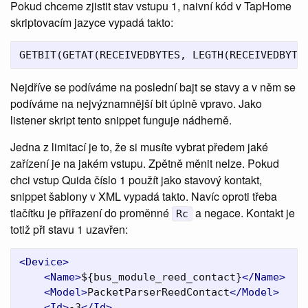
Pokud chceme zjistit stav vstupu 1, naivní kód v TapHome
skriptovacím jazyce vypadá takto:
GETBIT
(
GETAT
(
RECEIVEDBYTES
,
LEGTH
(
RECEIVEDBYTE
Nejdříve se podíváme na poslední bajt se stavy a v něm se
podíváme na nejvýznamnější bit úplně vpravo. Jako
listener skript tento snippet funguje nádherně.
Jedna z limitací je to, že si musíte vybrat předem jaké
zařízení je na jakém vstupu. Zpětně měnit nelze. Pokud
chci vstup Quida číslo 1 použít jako stavový kontakt,
snippet šablony v XML vypadá takto. Navíc oproti třeba
tlačítku je přiřazení do proměnné
a negace. Kontakt je
Rc
totiž při stavu 1 uzavřen:
<Device>
<Name>
${bus_module_reed_contact}
</Name>
<Model>
PacketParserReedContact
</Model>
<Id>
-3
</Id>