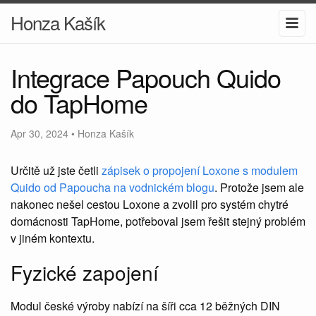
Honza Kašík
Integrace Papouch Quido
do TapHome
Apr 30, 2024
•
Honza Kašík
Určitě už jste četli
zápisek o propojení Loxone s modulem
Quido od Papoucha na vodnickém blogu
. Protože jsem ale
nakonec nešel cestou Loxone a zvolil pro systém chytré
domácnosti TapHome, potřeboval jsem řešit stejný problém
v jiném kontextu.
Fyzické zapojení
Modul české výroby nabízí na šíři cca 12 běžných DIN